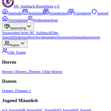
HC Sulzbach-Rosenberg e.V.
Startseite
Spielplan
Neuigkeiten
Fotogalerie
Jugend
Vereinsheim
Stellenangebote
Sponsoring
Sponsoring beim HC Sulzbach
Elite-
Jugendförderung
Reichweitendaten
Sponsoren
Jugendsponsoren
Teams
Alle
Teams
Herren
Herren 1
Herren 2
Herren 3
Alte Herren
Damen
Damen 1
Damen 2
Jugend Männlich
mA Jugend
mB Jugend
mC Jugend
mD Jugend
mE Jugend