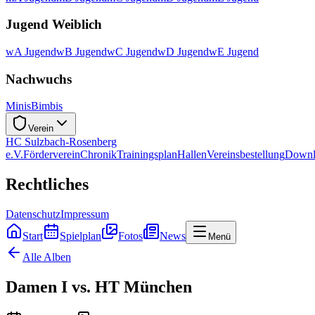
Jugend Weiblich
wA Jugend
wB Jugend
wC Jugend
wD Jugend
wE Jugend
Nachwuchs
Minis
Bimbis
Verein
HC Sulzbach-Rosenberg
e.V.
Förderverein
Chronik
Trainingsplan
Hallen
Vereinsbestellung
Downl
Rechtliches
Datenschutz
Impressum
Start
Spielplan
Fotos
News
Menü
Alle Alben
Damen I vs. HT München