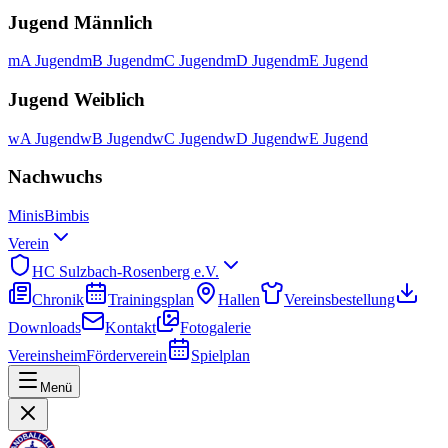
Jugend Männlich
mA Jugend
mB Jugend
mC Jugend
mD Jugend
mE Jugend
Jugend Weiblich
wA Jugend
wB Jugend
wC Jugend
wD Jugend
wE Jugend
Nachwuchs
Minis
Bimbis
Verein
HC Sulzbach-Rosenberg e.V.
Chronik
Trainingsplan
Hallen
Vereinsbestellung
Downloads
Kontakt
Fotogalerie
Vereinsheim
Förderverein
Spielplan
Menü