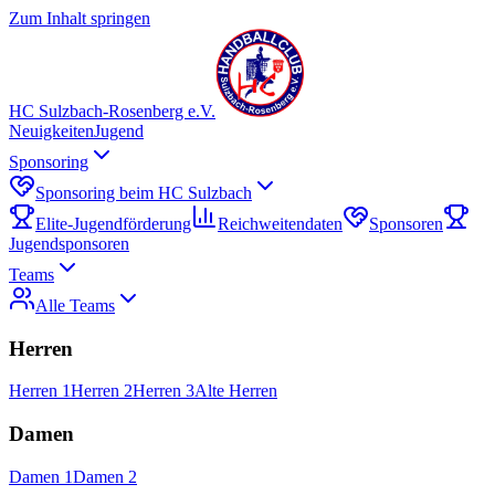
Zum Inhalt springen
HC Sulzbach-Rosenberg e.V.
Neuigkeiten
Jugend
Sponsoring
Sponsoring beim HC Sulzbach
Elite-Jugendförderung
Reichweitendaten
Sponsoren
Jugendsponsoren
Teams
Alle Teams
Herren
Herren 1
Herren 2
Herren 3
Alte Herren
Damen
Damen 1
Damen 2