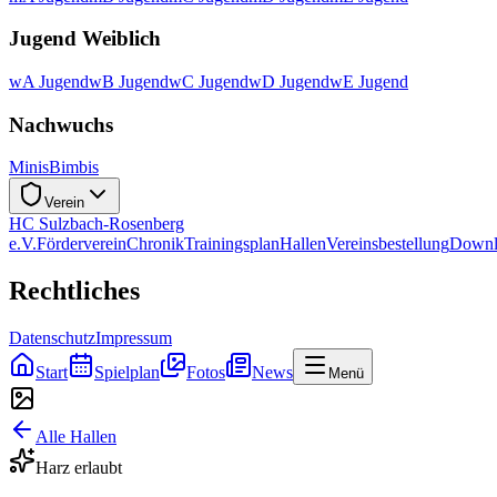
Jugend Weiblich
wA Jugend
wB Jugend
wC Jugend
wD Jugend
wE Jugend
Nachwuchs
Minis
Bimbis
Verein
HC Sulzbach-Rosenberg
e.V.
Förderverein
Chronik
Trainingsplan
Hallen
Vereinsbestellung
Downl
Rechtliches
Datenschutz
Impressum
Start
Spielplan
Fotos
News
Menü
Alle Hallen
Harz erlaubt