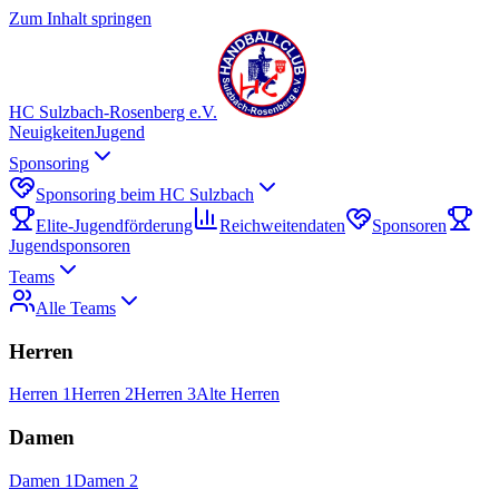
Zum Inhalt springen
HC Sulzbach-Rosenberg e.V.
Neuigkeiten
Jugend
Sponsoring
Sponsoring beim HC Sulzbach
Elite-Jugendförderung
Reichweitendaten
Sponsoren
Jugendsponsoren
Teams
Alle Teams
Herren
Herren 1
Herren 2
Herren 3
Alte Herren
Damen
Damen 1
Damen 2