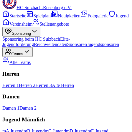
HC Sulzbach-Rosenberg e.V.
Startseite
Spielplan
Neuigkeiten
Fotogalerie
Jugend
Vereinsheim
Stellenangebote
Sponsoring
Sponsoring beim HC Sulzbach
Elite-
Jugendförderung
Reichweitendaten
Sponsoren
Jugendsponsoren
Teams
Alle
Teams
Herren
Herren 1
Herren 2
Herren 3
Alte Herren
Damen
Damen 1
Damen 2
Jugend Männlich
mA Jugend
mB Jugend
mC Jugend
mD Jugend
mE Jugend