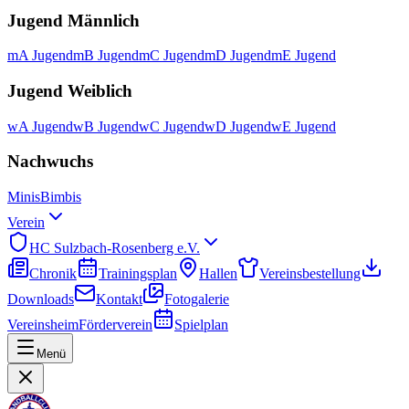
Jugend Männlich
mA Jugend
mB Jugend
mC Jugend
mD Jugend
mE Jugend
Jugend Weiblich
wA Jugend
wB Jugend
wC Jugend
wD Jugend
wE Jugend
Nachwuchs
Minis
Bimbis
Verein
HC Sulzbach-Rosenberg e.V.
Chronik
Trainingsplan
Hallen
Vereinsbestellung
Downloads
Kontakt
Fotogalerie
Vereinsheim
Förderverein
Spielplan
Menü