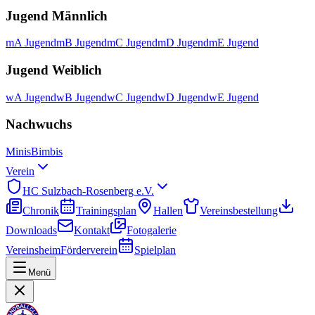
Jugend Männlich
mA Jugend
mB Jugend
mC Jugend
mD Jugend
mE Jugend
Jugend Weiblich
wA Jugend
wB Jugend
wC Jugend
wD Jugend
wE Jugend
Nachwuchs
Minis
Bimbis
Verein
HC Sulzbach-Rosenberg e.V.
Chronik
Trainingsplan
Hallen
Vereinsbestellung
Downloads
Kontakt
Fotogalerie
Vereinsheim
Förderverein
Spielplan
Menü