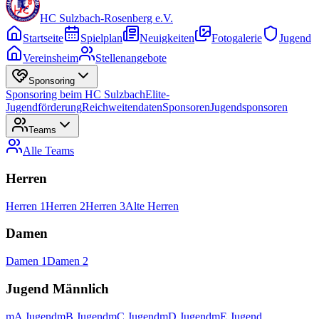
HC Sulzbach-Rosenberg e.V.
Startseite
Spielplan
Neuigkeiten
Fotogalerie
Jugend
Vereinsheim
Stellenangebote
Sponsoring
Sponsoring beim HC Sulzbach
Elite-
Jugendförderung
Reichweitendaten
Sponsoren
Jugendsponsoren
Teams
Alle
Teams
Herren
Herren 1
Herren 2
Herren 3
Alte Herren
Damen
Damen 1
Damen 2
Jugend Männlich
mA Jugend
mB Jugend
mC Jugend
mD Jugend
mE Jugend