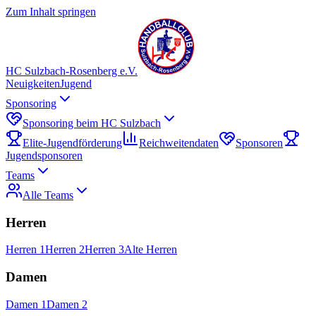
Zum Inhalt springen
HC Sulzbach-Rosenberg e.V.
Neuigkeiten
Jugend
Sponsoring
Sponsoring beim HC Sulzbach
Elite-Jugendförderung
Reichweitendaten
Sponsoren
Jugendsponsoren
Teams
Alle Teams
Herren
Herren 1
Herren 2
Herren 3
Alte Herren
Damen
Damen 1
Damen 2